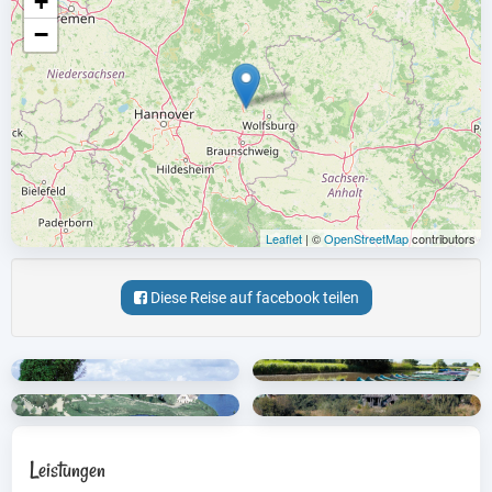
+
−
Leaflet
| ©
OpenStreetMap
contributors
Diese Reise auf facebook teilen
Leistungen