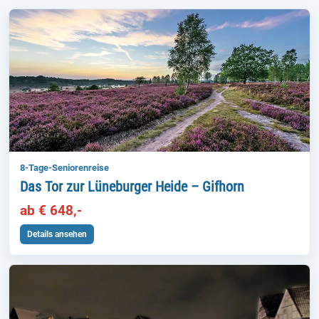
8-Tage-Seniorenreise
Das Tor zur Lüneburger Heide – Gifhorn
ab € 648,-
Details ansehen