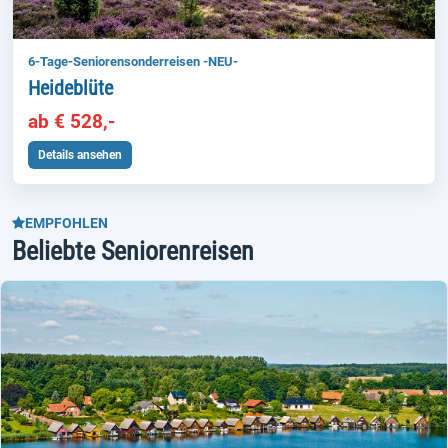
6-Tage-Seniorensonderreisen -NEU-
Heideblüte
ab € 528,-
Details ansehen
EMPFOHLEN
Beliebte Seniorenreisen