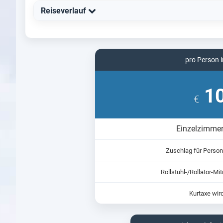
Reiseverlauf
pro Person i
10
€
Einzelzimmer
Zuschlag für Persone
Rollstuhl-/Rollator-M
Kurtaxe wird