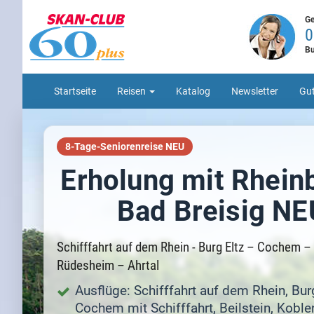
Direkt zum Inhalt springen
Ge
0
Bu
Startseite
Reisen
Katalog
Newsletter
Gut
8-Tage-Seniorenreise NEU
Erholung mit Rheinb
Bad Breisig NE
Schifffahrt auf dem Rhein - Burg Eltz – Cochem –
Rüdesheim – Ahrtal
Ausflüge: Schifffahrt auf dem Rhein, Burg
Cochem mit Schifffahrt, Beilstein, Koblen