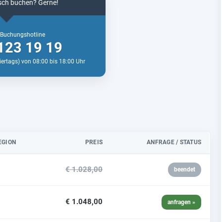
isch buchen? Gerne!
 Buchungshotline
123 19 19
iertags) von 08:00 bis 18:00 Uhr
EGION
PREIS
ANFRAGE / STATUS
€ 1.028,00
beendet
€ 1.048,00
anfragen »