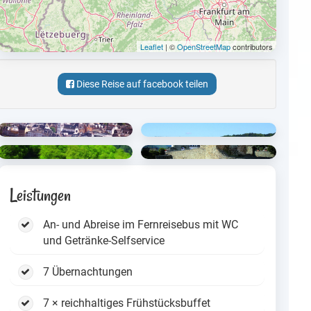
Leaflet
| ©
OpenStreetMap
contributors
Diese Reise auf facebook teilen
Leistungen
An- und Abreise im Fernreisebus mit WC
und Getränke-Selfservice
7 Übernachtungen
7 × reichhaltiges Frühstücksbuffet