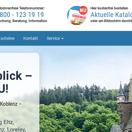
bührenfreie Telefonnummer:
Hier kostenfrei bestellen
800 - 123 19 19
Aktuelle Katal
chung, Beratung, Information
oder am Bildschirm durchb
scheine
Kontakt
Service
lick –
U!
 Koblenz –
 Eltz,
z, Loreley,