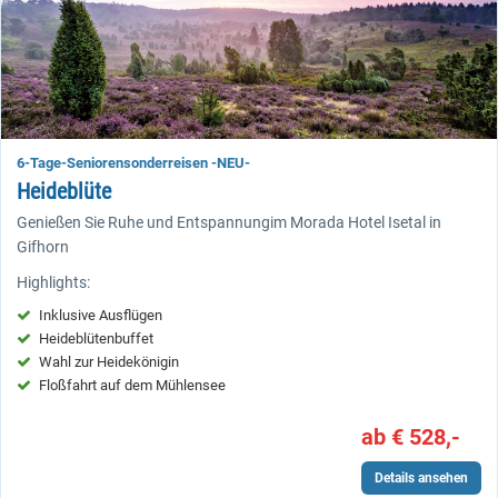
6-Tage-Seniorensonderreisen -NEU-
Heideblüte
Genießen Sie Ruhe und Entspannungim Morada Hotel Isetal in
Gifhorn
Highlights:
Inklusive Ausflügen
Heideblütenbuffet
Wahl zur Heidekönigin
Floßfahrt auf dem Mühlensee
ab € 528,-
Details ansehen