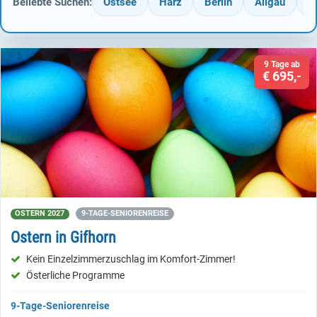
Beliebte Suchen:
Ostsee
Harz
Berlin
Allgäu
T
9 Tage ab
€ 695,-
OSTERN 2027
9-TAGE-SENIORENREISE
Ostern in Gifhorn
Kein Einzelzimmerzuschlag im Komfort-Zimmer!
Österliche Programme
9-Tage-Seniorenreise