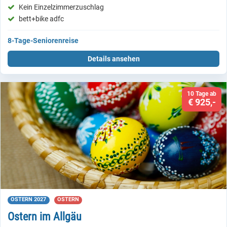
Kein Einzelzimmerzuschlag
bett+bike adfc
8-Tage-Seniorenreise
Details ansehen
10 Tage ab
€ 925,-
OSTERN 2027
OSTERN
Ostern im Allgäu