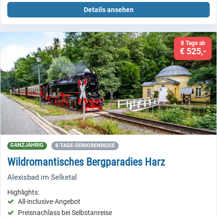
Details ansehen
8 Tage ab
€ 525,-
GANZJÄHRIG
8-TAGE-SENIORENREISE
Wildromantisches Bergparadies Harz
Alexisbad im Selketal
Highlights:
All-inclusive-Angebot
Preisnachlass bei Selbstanreise