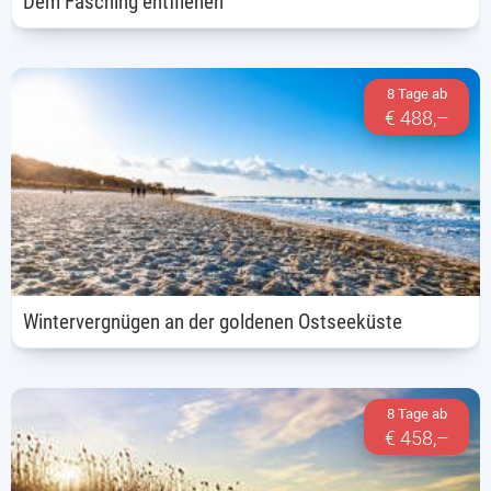
8 Tage ab
€ 488,–
Wintervergnügen an der goldenen Ostseeküste
8 Tage ab
€ 458,–