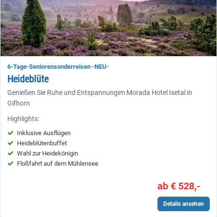
6-Tage-Seniorensonderreisen -NEU-
Heideblüte
Genießen Sie Ruhe und Entspannungim Morada Hotel Isetal in
Gifhorn
Highlights:
Inklusive Ausflügen
Heideblütenbuffet
Wahl zur Heidekönigin
Floßfahrt auf dem Mühlensee
ab € 528,-
Details ansehen