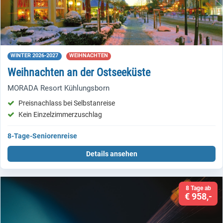
WINTER 2026-2027
WEIHNACHTEN
Weihnachten an der Ostseeküste
MORADA Resort Kühlungsborn
Preisnachlass bei Selbstanreise
Kein Einzelzimmerzuschlag
8-Tage-Seniorenreise
Details ansehen
8 Tage ab
€ 958,-