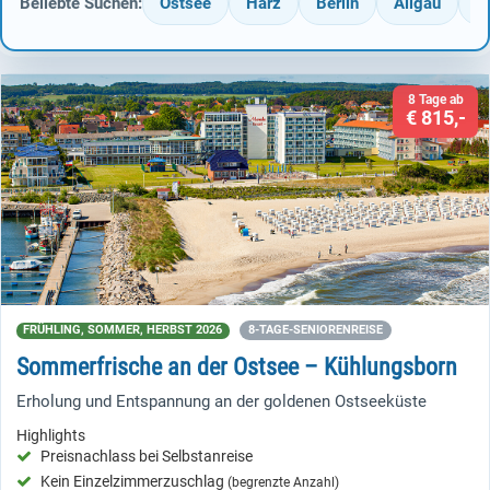
Beliebte Suchen:
Ostsee
Harz
Berlin
Allgäu
T
8 Tage ab
€ 815,-
FRÜHLING, SOMMER, HERBST 2026
8-TAGE-SENIORENREISE
Sommerfrische an der Ostsee – Kühlungsborn
Erholung und Entspannung an der goldenen Ostseeküste
Highlights
Preisnachlass bei Selbstanreise
Kein Einzelzimmerzuschlag
(begrenzte Anzahl)