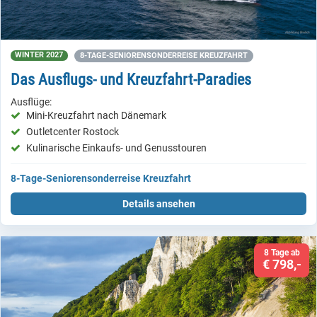
WINTER 2027
8-TAGE-SENIORENSONDERREISE KREUZFAHRT
Das Ausflugs- und Kreuzfahrt-Paradies
Ausflüge:
Mini-Kreuzfahrt nach Dänemark
Outletcenter Rostock
Kulinarische Einkaufs- und Genusstouren
8-Tage-Seniorensonderreise Kreuzfahrt
Details ansehen
8 Tage ab
€ 798,-