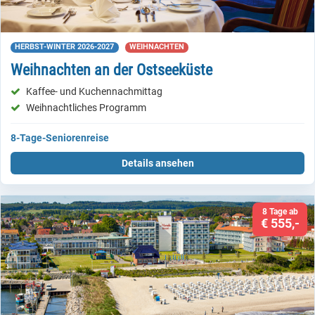
HERBST-WINTER 2026-2027
WEIHNACHTEN
Weihnachten an der Ostseeküste
Kaffee- und Kuchennachmittag
Weihnachtliches Programm
8-Tage-Seniorenreise
Details ansehen
8 Tage ab
€ 555,-