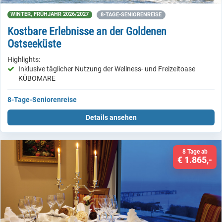
WINTER, FRÜHJAHR 2026/2027
8-TAGE-SENIORENREISE
Kostbare Erlebnisse an der Goldenen
Ostseeküste
Highlights:
Inklusive täglicher Nutzung der Wellness- und Freizeitoase
KÜBOMARE
8-Tage-Seniorenreise
Details ansehen
8 Tage ab
€ 1.865,-