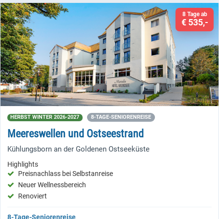
8 Tage ab
€ 535,-
HERBST WINTER 2026-2027
8-TAGE-SENIORENREISE
Meereswellen und Ostseestrand
Kühlungsborn an der Goldenen Ostseeküste
Highlights
Preisnachlass bei Selbstanreise
Neuer Wellnessbereich
Renoviert
8-Tage-Seniorenreise