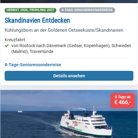
HERBST 2026, FRÜHLING 2027
8-TAGE-SENIORENSONDERREISE
Skandinavien Entdecken
Kühlungsborn an der Goldenen Ostseeküste/Skandinavien
Kreuzfahrt:
von Rostock nach Dänemark (Gedser, Kopenhagen), Schweden
(Malmö), Travemünde
8-Tage-Seniorensonderreise
Details ansehen
8 Tage ab
€ 466,-