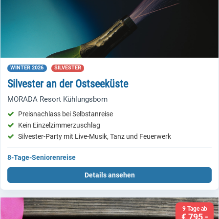
WINTER 2026
SILVESTER
Silvester an der Ostseeküste
MORADA Resort Kühlungsborn
Preisnachlass bei Selbstanreise
Kein Einzelzimmerzuschlag
Silvester-Party mit Live-Musik, Tanz und Feuerwerk
8-Tage-Seniorenreise
Details ansehen
9 Tage ab
€ 795,-