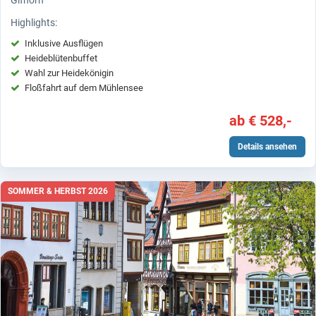
Gifhorn
Highlights:
Inklusive Ausflügen
Heideblütenbuffet
Wahl zur Heidekönigin
Floßfahrt auf dem Mühlensee
ab € 528,-
Details ansehen
SOMMER & HERBST 2026