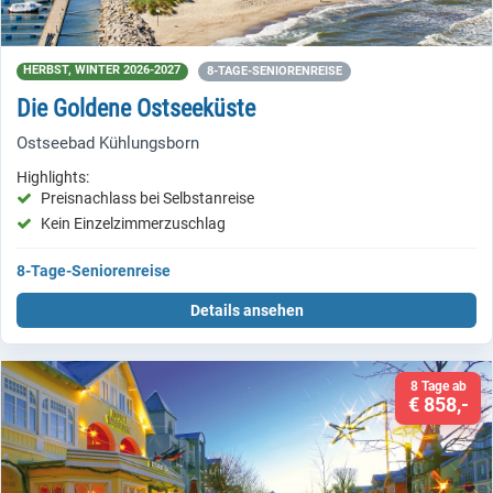
HERBST, WINTER 2026-2027
8-TAGE-SENIORENREISE
Die Goldene Ostseeküste
Ostseebad Kühlungsborn
Highlights:
Preisnachlass bei Selbstanreise
Kein Einzelzimmerzuschlag
8-Tage-Seniorenreise
Details ansehen
8 Tage ab
€ 858,-